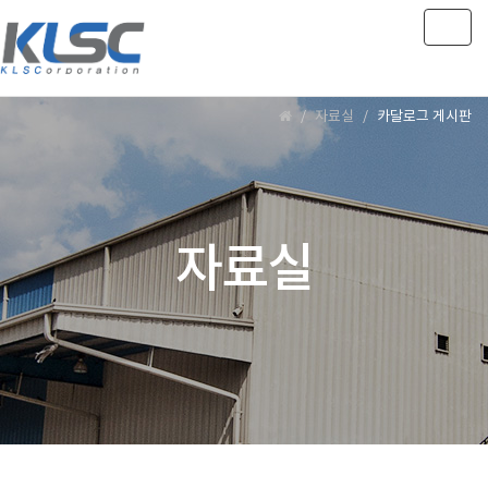
Togg
navig
자료실
카달로그 게시판
자료실